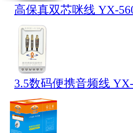
高保真双芯咪线 YX-560
3.5数码便携音频线 YX-