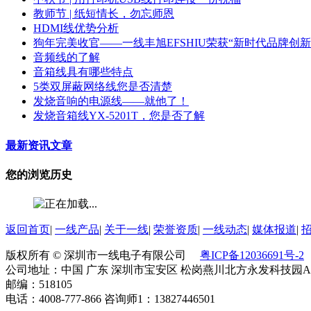
教师节 | 纸短情长，勿忘师恩
HDMI线优势分析
狗年完美收官——一线丰旭EFSHIU荣获“新时代品牌创
音频线的了解
音箱线具有哪些特点
5类双屏蔽网络线您是否清楚
发烧音响的电源线——就他了！
发烧音箱线YX-5201T，您是否了解
最新资讯文章
您的浏览历史
返回首页
|
一线产品
|
关于一线
|
荣誉资质
|
一线动态
|
媒体报道
|
版权所有 © 深圳市一线电子有限公司
粤ICP备12036691号-2
公司地址：中国 广东 深圳市宝安区 松岗燕川北方永发科技园A
邮编：518105
电话：4008-777-866 咨询师1：13827446501