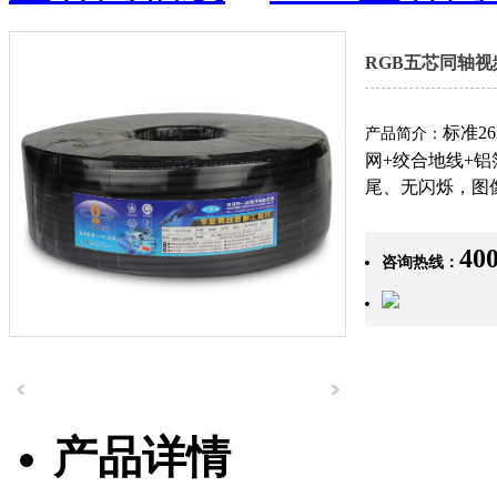
十大新锐品牌奖
RGB五芯同轴视频线
标准2
产品简介：
网+绞合地线+
尾、无闪烁，图
400
安防诚信企业
咨询热线：
产品详情
会员单位