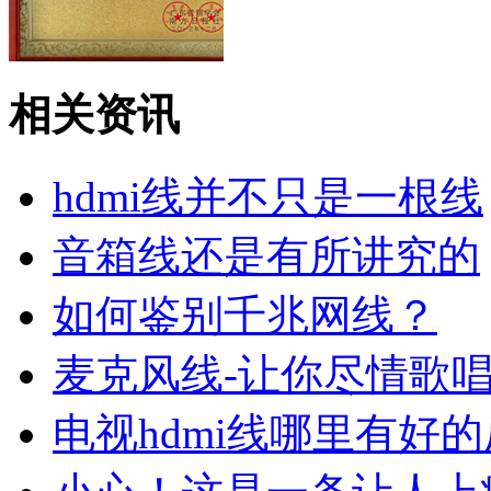
十大新锐品牌奖
相关资讯
hdmi线并不只是一根线
音箱线还是有所讲究的
安防诚信企业
如何鉴别千兆网线？
麦克风线-让你尽情歌
电视hdmi线哪里有好