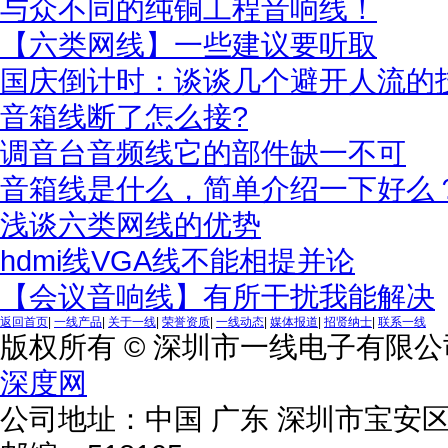
与众不同的纯铜工程音响线！
【六类网线】一些建议要听取
国庆倒计时：谈谈几个避开人流的
音箱线断了怎么接?
调音台音频线它的部件缺一不可
音箱线是什么，简单介绍一下好么
浅谈六类网线的优势
hdmi线VGA线不能相提并论
【会议音响线】有所干扰我能解决
返回首页
|
一线产品
|
关于一线
|
荣誉资质
|
一线动态
|
媒体报道
|
招贤纳士
|
联系一线
版权所有 © 深圳市一线电子有限
深度网
公司地址：中国 广东 深圳市宝安区