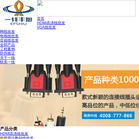
首页
HDMI高清线批发
VGA线批发
网线批发
电视线批发
音箱线批发
全部产品
工程案例
防伪验证
关于一线
联系一线
产品分类
HDMI高清线批发
电脑周边数码线批发