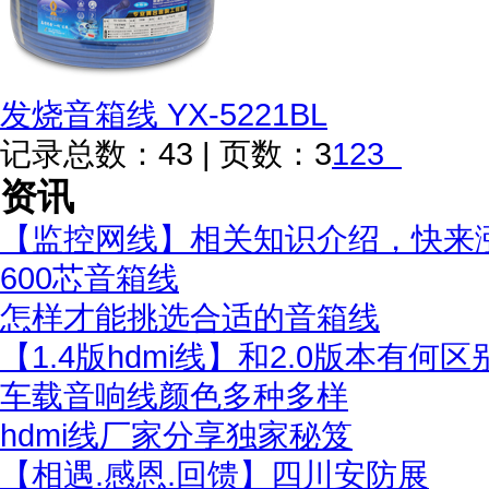
发烧音箱线 YX-5221BL
记录总数：43 | 页数：3
1
2
3
资讯
【监控网线】相关知识介绍，快来
600芯音箱线
怎样才能挑选合适的音箱线
【1.4版hdmi线】和2.0版本有何区
车载音响线颜色多种多样
hdmi线厂家分享独家秘笈
【相遇.感恩.回馈】四川安防展