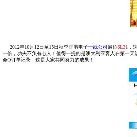
2012
年
10
月
12
日
至
15
日秋季香港电子
一线公司
展位
6L31
，
一倍，功夫不负有心人！值得一提的是澳大利亚客人在第一天
会
O
订单记录！这是大家共同努力的成果！