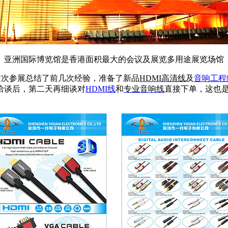
亚洲国际博览馆是香港面积最大的会议及展览多用途展览场馆
这次参展总结了前几次经验，准备了新品
HDMI
高清线
及
音响工程
洽谈后，第二天再细谈对
HDMI
线
和
专业音响线
直接下单，这也